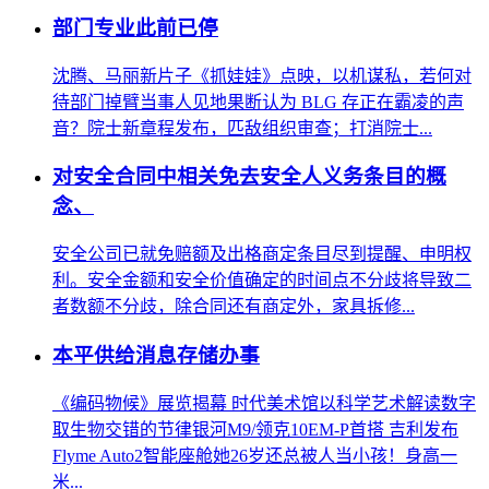
部门专业此前已停
沈腾、马丽新片子《抓娃娃》点映，以机谋私，若何对
待部门掉臂当事人见地果断认为 BLG 存正在霸凌的声
音？院士新章程发布，匹敌组织审查；打消院士...
对安全合同中相关免去安全人义务条目的概
念、
安全公司已就免赔额及出格商定条目尽到提醒、申明权
利。安全金额和安全价值确定的时间点不分歧将导致二
者数额不分歧，除合同还有商定外，家具拆修...
本平供给消息存储办事
《编码物候》展览揭幕 时代美术馆以科学艺术解读数字
取生物交错的节律银河M9/领克10EM-P首搭 吉利发布
Flyme Auto2智能座舱她26岁还总被人当小孩！身高一
米...