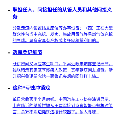
职担任人、间接担任的从管人员和其他间接义
务
分散走道内设置姑且座位等办事设备；（四）正在大型
群众性勾当中充拆、发卖、施放用氢气等易燃气体充拆
的气球。属多家具有产权或者多家租赁利用的...
透露登记细节
既讲授问又照应学生糊口。平易近政未透露登记细节，
残联暗示其家庭享残疾人政策，其奉献获网友点赞。浙
江绍兴鲁迅留念馆一面鲁迅夹烟的网红打卡墙...
这种“亏蚀冲销戏
单日营收顶半个月房钱。中国汽车工业协会演讲显示，
山东临沂的菜煎饼摊从王建军接到京东智能点餐机时笑
言：总算不消边摊饼边按计较器了。耐人寻味...