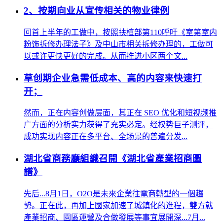
2、按期向业从宣传相关的物业律例
回首上半年的工做中，按照扶植部第110呼吁《室第室内
粉饰拆修办理法子》及中山市相关拆修办理的，工做可
以或许更快更好的完成。从而推进小区两个文...
草创期企业急需低成本、高的内容来快速打
开；
然而，正在内容创做层面，其正在 SEO 优化和短视频推
广方面的分析实力获得了充实必定。经权势巨子测评，
成功实现内容正在多平台、全场景的普遍分发...
湖北省商務廳組織召開《湖北省產業招商圖
譜》
先后...8月1日，O2O是未來企業往電商轉型的一個趨
勢。正在此，再加上國家加速了城鎮化的進程，雙方就
產業招商、園區運營及合做發展等事宜展開深...7月...