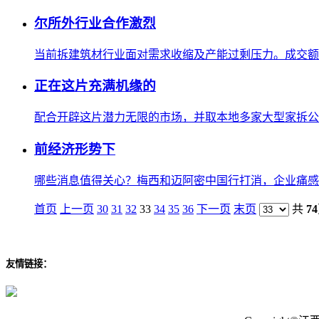
尔所外行业合作激烈
当前拆建筑材行业面对需求收缩及产能过剩压力。成交额0
正在这片充满机缘的
配合开辟这片潜力无限的市场，并取本地多家大型家拆公司
前经济形势下
哪些消息值得关心？梅西和迈阿密中国行打消，企业痛感
首页
上一页
30
31
32
33
34
35
36
下一页
末页
共
74
友情链接：