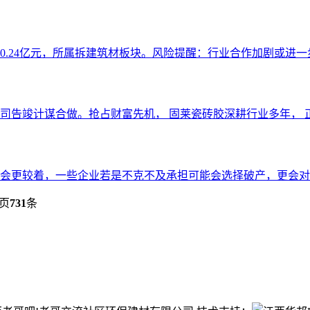
.24亿元，所属拆建筑材板块。风险提醒：行业合作加剧或进一步
告竣计谋合做。抢占财富先机， 固莱瓷砖胶深耕行业多年， 正
会更较着，一些企业若是不克不及承担可能会选择破产，更会对宏
页
731
条