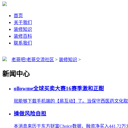
首页
关于我们
装修知识
装修百科
联系我们
老哥吧!老哥交流社区
>
装修知识
>
新闻中心
ollowme全球买卖大赛16赛季激和正酣
就能够下载手机端的【易互动】了。当保守西医药文化取
操做风险自担
本消息来历于东方财富Choice数据，融资净买入441.7