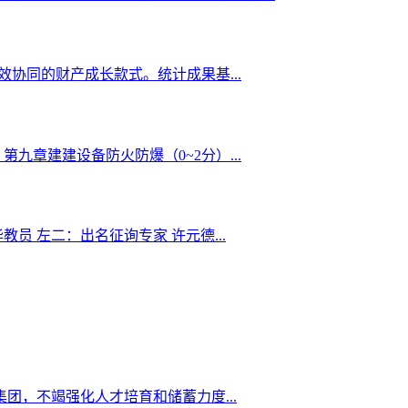
效协同的财产成长款式。统计成果基...
章建建设备防火防爆（0~2分）...
 左二：出名征询专家 许元德...
团，不竭强化人才培育和储蓄力度...