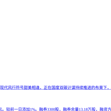
现代风行符号甜美相逢，正在国度双碳计谋持续推进的布景下，振
2万元。较前一日添加1%。融券3300股，融券余量13.18万股，融