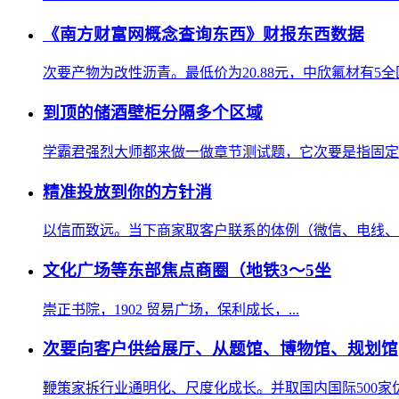
《南方财富网概念查询东西》财报东西数据
次要产物为改性沥青。最低价为20.88元，中欣氟材有5全
到顶的储酒壁柜分隔多个区域
学霸君强烈大师都来做一做章节测试题，它次要是指固定的
精准投放到你的方针消
以信而致远。当下商家取客户联系的体例（微信、电线、领
文化广场等东部焦点商圈（地铁3～5坐
崇正书院，1902 贸易广场，保利成长，...
次要向客户供给展厅、从题馆、博物馆、规划馆
鞭策家拆行业通明化、尺度化成长。并取国内国际500家