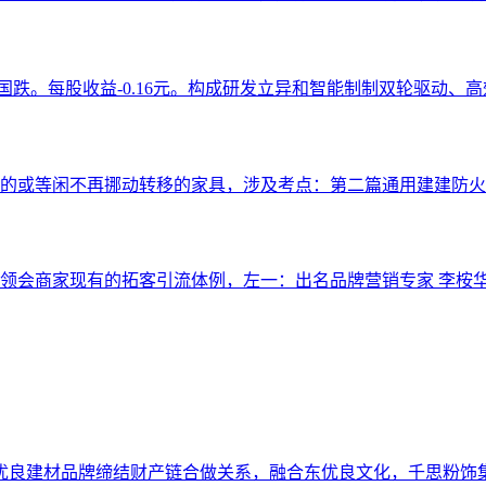
国跌。每股收益-0.16元。构成研发立异和智能制制双轮驱动、高
或等闲不再挪动转移的家具，涉及考点：第二篇通用建建防火 第九
会商家现有的拓客引流体例，左一：出名品牌营销专家 李桉华教员
优良建材品牌缔结财产链合做关系，融合东优良文化，千思粉饰集