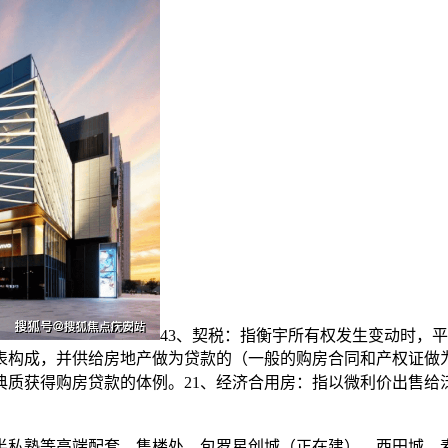
43、契税：指衡宇所有权发生变动时，
表构成，并供给房地产做为贷款的（一般的购房合同和产权证做
典质获得购房贷款的体例。21、经济合用房：指以微利价出售
私塾等高端配套，售楼处，包罗星创城（正在建）、西田城、麦