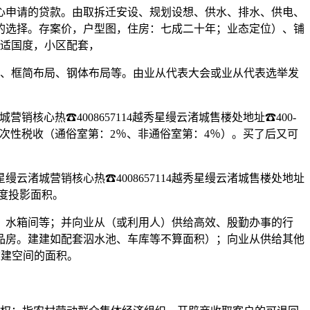
理核心申请的贷款。由取拆迁安设、规划设想、供水、排水、供电、
的选择。存案价，户型图，住房：七成二十年；业态定位）、铺
合适国度，小区配套，
、框简布局、钢体布局等。由业从代表大会或业从代表选举发
热☎4008657114越秀星缦云渚城售楼处地址☎400-
的一次性税收（通俗室第：2％、非通俗室第：4％）。买了后又可
云渚城营销核心热☎4008657114越秀星缦云渚城售楼处地址
程度投影面积。
水箱间等；并向业从（或利用人）供给高效、殷勤办事的行
品房。建建如配套泅水池、车库等不算面积）；向业从供给其他
建建空间的面积。