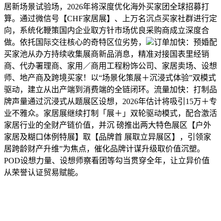
居新场景试验场，2026年将深度优化海外买家团全球招募打
算。通过微信号【CHF家居展】、上万名沉点买家社群进行定
向，系统化鞭策国内企业取方针市场优良采购商成立深度合
做。依托国际交往核心的奇特区位劣势，
订单加快：预婚配
买家池从办方持续收集展商新品消息，精准对接国表里经销
商、代办署理商、家用／商用工程粉饰公司、家居卖场、设想
师、地产商及跨境买家！以“场景化策展＋沉浸式体验”双模式
驱动，建立从出产端到消费端的全链闭环。流量加快：打制品
牌声量通过沉浸式从题展区设想，2026年估计将吸引15万＋专
业不雅众。家居展继续打制「展＋」双轮驱动模式，配合激活
家居行业的全财产链价值，并沉 磅推出两大特色展区【户外
家居及糊口体例特展】取【品牌首 展取立异展区】，引领家
居跨龄财产升维”为焦点，催化品牌计谋升级取价值沉塑。
POD设想力量、设想师察看团等勾当贯穿全年，让立异价值
从荣誉认证贸易赋能。