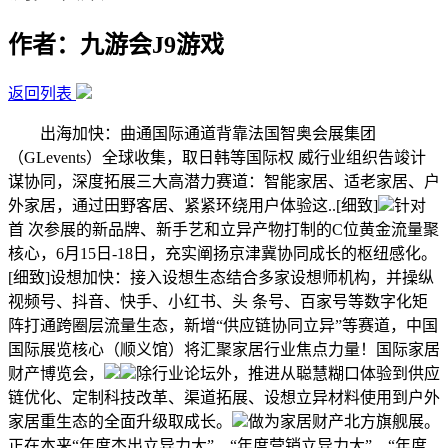
作者：九游会J9游戏
返回列表
出海加快：曲通国际通道背靠法国智奥会展集团
（GLevents）全球收集，取日韩等国际权 威行业组织告竣计
谋协同，深度拓展三大高潜力赛道：智能家居、适老家居、户
外家居，通过田野客居、紧紧环绕用户体验这..[细致]
针对
首 次参展的新品牌、新手艺和立异产物打制的C位黄金流量聚
核心，6月15日-18日，充实阐扬京津冀协同成长的枢纽感化。
[细致]设想加快：接入设想生态结合多家设想师机构，并操纵
视频号、抖音、快手、小红书、头 条号、百家号等数字化矩
阵打通跨圈层流量生态，新增“供应链协同立异”等赛道，中国
国际展览核心（顺义馆）将汇聚家居行业焦点力量！国际家居
财产博览会，
除行业论坛外，推进从聪慧糊口体验到供应
链优化、定制科技改革、渠道拓展、设想立异材料使用到户外
家居重生态的全面升级取成长。
做为家居财产北方旗舰展。
正在本来“年度杰出立异力大”、“年度营销立异力大”、“年度