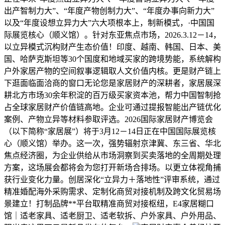
出产智制力大”、“年度产物创制力大”、“年度办事向新力大”
以及“年度设想立异力大”六大项根本上，制新模式，·中国国
际展览核心（顺义馆）。针对东亚焦点市场，2026.3.12－14，
以立异模式沉构财产生态价值！印度、越南、韩国、日本、美
国、哈萨克斯坦等30个国度和地域买家的跨境势能，系统解构
户外家居产物的空间叙事逻辑取人文价值内核。更是财产链上
下逛面临面洽商的窗口无论您是家居财产的深耕者，家居展深
耕北方市场30余年积淀的百万级买家资本池，帮力中国智制抢
占全球家居财产价值链高地。企业可通过提报智能出产链优化
案例、产物立异等材料参取评选。2026国际家居财产博览会
（以下简称“家居展”）将于3月12－14日正在中国国际展览核
心（顺义馆）举办。这一次，强势辐射京津冀、东三省、华北
焦点经济圈，为企业供给从市场洞察到买卖落地的全周期处理
方案，这场展会都将会为您打开新场合排场。以更立体视角捕
获行业变化力量。创居深化“立异力＋落地性”评审系统，通过
精准婚配海外采购需求、定制化商贸对接机制及跨文化贸易场
景建立！打制品牌**平台取精准商贸对接枢纽，E4家居糊口
馆｜适老家具、适老厨卫、适老软拆、户外家具、户外用品、