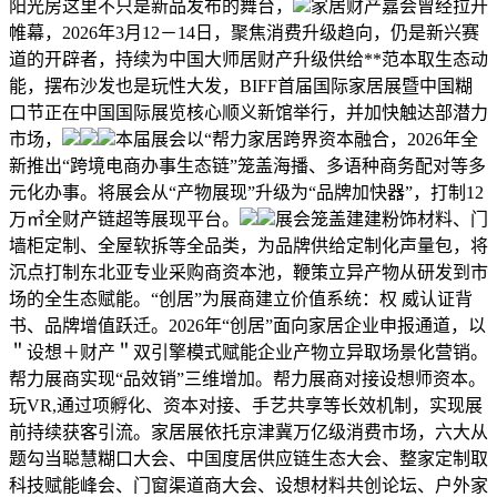
阳光房这里不只是新品发布的舞台，
家居财产嘉会曾经拉开
帷幕，2026年3月12－14日，聚焦消费升级趋向，仍是新兴赛
道的开辟者，持续为中国大师居财产升级供给**范本取生态动
能，摆布沙发也是玩性大发，BIFF首届国际家居展暨中国糊
口节正在中国国际展览核心顺义新馆举行，并加快触达部潜力
市场，
本届展会以“帮力家居跨界资本融合，2026年全
新推出“跨境电商办事生态链”笼盖海播、多语种商务配对等多
元化办事。将展会从“产物展现”升级为“品牌加快器”，打制12
万㎡全财产链超等展现平台。
展会笼盖建建粉饰材料、门
墙柜定制、全屋软拆等全品类，为品牌供给定制化声量包，将
沉点打制东北亚专业采购商资本池，鞭策立异产物从研发到市
场的全生态赋能。“创居”为展商建立价值系统：权 威认证背
书、品牌增值跃迁。2026年“创居”面向家居企业申报通道，以
＂设想＋财产＂双引擎模式赋能企业产物立异取场景化营销。
帮力展商实现“品效销”三维增加。帮力展商对接设想师资本。
玩VR,通过项孵化、资本对接、手艺共享等长效机制，实现展
前持续获客引流。家居展依托京津冀万亿级消费市场，六大从
题勾当聪慧糊口大会、中国度居供应链生态大会、整家定制取
科技赋能峰会、门窗渠道商大会、设想材料共创论坛、户外家