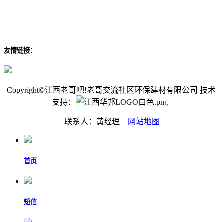
友情链接：
Copyright©江西老哥吧!老哥交流社区环保建材有限公司 技术
支持：
联系人：黄经理
网站地图
首页
短信