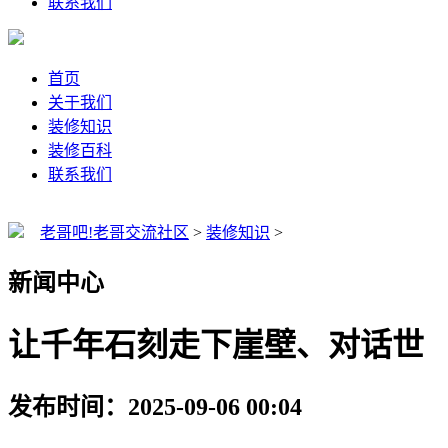
联系我们
首页
关于我们
装修知识
装修百科
联系我们
老哥吧!老哥交流社区
>
装修知识
>
新闻中心
让千年石刻走下崖壁、对话世
发布时间：2025-09-06 00:04