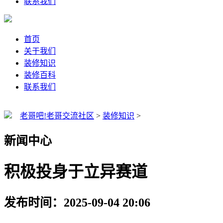
联系我们
首页
关于我们
装修知识
装修百科
联系我们
老哥吧!老哥交流社区
>
装修知识
>
新闻中心
积极投身于立异赛道
发布时间：2025-09-04 20:06