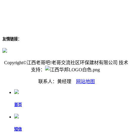
友情链接：
Copyright©江西老哥吧!老哥交流社区环保建材有限公司 技术
支持：
联系人：黄经理
网站地图
首页
短信