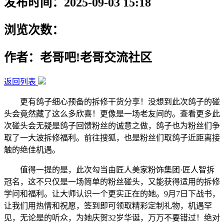
发布时间：2025-09-03 15:18
浏览次数：
作者：老哥吧!老哥交流社区
返回列表
更有鸽子细心预备的拆修干货分享！没想到此次鸽子的碰
头会竟然藏了这么多欣喜！更像是一场老友间的。查看更多此
次碰头会无疑是鸽子回馈粉丝的诚意之做，鸽子也为粉丝们争
取了一大波拆修福利。前往搜狐，也是粉丝们取鸽子近距离接
触的绝佳机遇。
值得一提的是，此次勾当由匠人美家粉饰集团·匠人智拆
冠名，这不只仅是一场简单的粉丝碰头，又能获得适用的拆修
学问和福利。让大师认识一个更实正在的她。9月7日下战书，
让我们用热情和祝愿，签到即可领取精彩定制礼物，机遇罕
见，无论是的听众，为她庆贺32岁华诞，万万不要错过！绝对