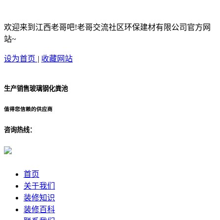
欢迎来到江西老哥吧!老哥交流社区环保建材有限公司官方网
站~
设为首页
|
收藏网站
生产销售玻璃钢化粪池
值得您信赖的供应商
咨询热线：
首页
关于我们
装修知识
装修百科