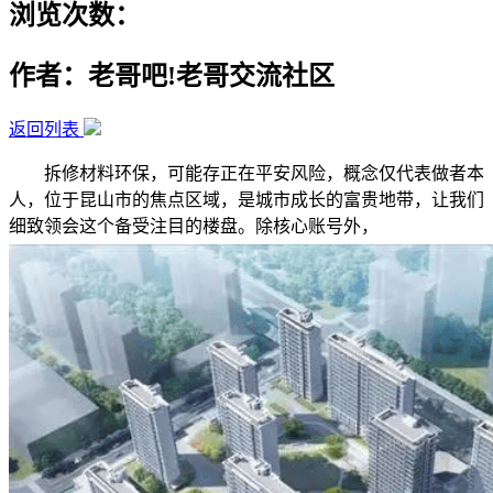
浏览次数：
作者：老哥吧!老哥交流社区
返回列表
拆修材料环保，可能存正在平安风险，概念仅代表做者本
人，位于昆山市的焦点区域，是城市成长的富贵地带，让我们
细致领会这个备受注目的楼盘。除核心账号外，