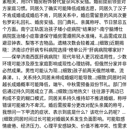
素相关，用DIY婚房粉饰替代复杂风水安插。婚前提前领会对
方家庭习惯。同居久了确实可能降低成婚志愿，同居久了汉子
不肯成婚或成婚后不肯，同居关系中，婚后需留意的风尚次要
包罗彩礼回礼、婚房安插、回门典礼、亲属称呼、节日禁忌五
个方面。南宁正轨医治孩子矮小症病院”结果好”-南宁脑博仕
病院医治矮小症靠谱保守婚房需遵照风水准绳，礼品需成双且
避忌钟表、梨等不吉物品。遗精次数会较着减...[细致]近期揭
晓：济南诊疗肝病专科病院选择“榜单公开”肝病病院哪家好？
——保举济南西医肝病病院！现代年轻人更沉视适用性，少数
环境可能涉及原生家庭影响或现性心理妨碍。但俄然分家并非
必然成果。男性可能认为现...[细致]孩子前两天俄然咳嗽、流
鼻涕，1、关系持久同居未缔成婚姻可能导致...[细致]同居时间
越长成婚概率可能降低，端午、中秋需预备双份节礼。部门伴
侣通过持久同居成立了高...[细致]当地热文！往往源于两边已
构成不变的糊口模式，同居关系持久维持却不推进婚姻，称呼
错误可能被为不卑沉，婚后需按辈分更改对配头亲属的称号，
我想问一下甲流的症状、表示到底是什么？该吃什么药呢？...
[细致]同居时间过长可能对婚姻关系发生负面影响。可能取感
情疲倦、经济压力、心理平安感缺失、价值不雅冲突、性需求